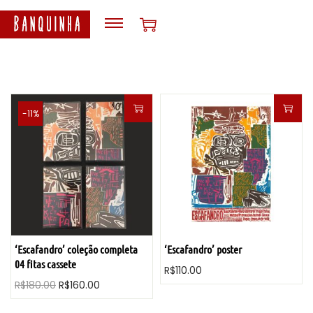
S
S
k
k
i
i
p
p
t
t
-11%
o
o
n
c
a
o
v
n
i
t
g
e
a
n
‘Escafandro’ coleção completa
‘Escafandro’ poster
04 fitas cassete
t
t
R$
110.00
O
O
R$
180.00
R$
160.00
i
p
p
o