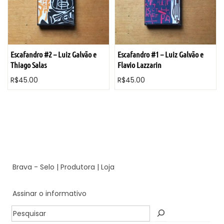
R
.
$
0
1
0
8
.
Escafandro #2 – Luiz Galvão e
Escafandro #1 – Luiz Galvão e
0
Thiago Salas
Flavio Lazzarin
.
R$
45.00
R$
45.00
0
0
.
Brava
-
Selo
|
Produtora
|
Loja
Assinar o informativo
P