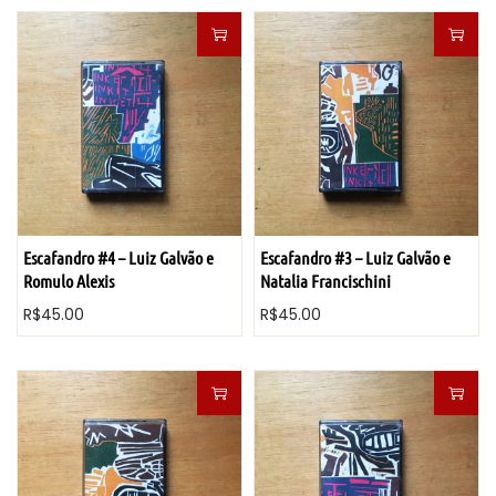
r
r
n
e
e
ç
ç
o
o
o
a
r
t
i
u
g
a
Escafandro #4 – Luiz Galvão e
Escafandro #3 – Luiz Galvão e
i
l
Romulo Alexis
Natalia Francischini
n
é
R$
45.00
R$
45.00
a
:
l
R
e
$
r
1
a
6
:
0