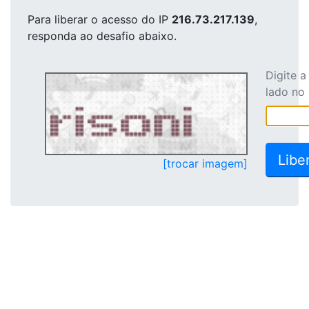
Para liberar o acesso
do IP
216.73.217.139
,
responda ao desafio abaixo.
Digite 
lado no
[trocar imagem]