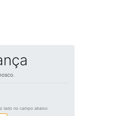
ança
nosco.
ao lado no campo abaixo