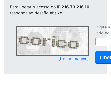
Para liberar o acesso
do IP
216.73.216.10
,
responda ao desafio abaixo.
Digite 
lado no
[trocar imagem]