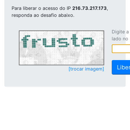
Para liberar o acesso
do IP
216.73.217.173
,
responda ao desafio abaixo.
Digite 
lado no
[trocar imagem]