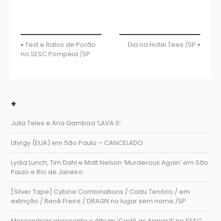
«
Test e Ratos de Porão
Dia na Hotel Tees /SP
»
no SESC Pompéia /SP
+
Julia Teles e Ana Gamboa ‘LAVA 0’
Litvrgy (EUA) em São Paulo – CANCELADO
Lydia Lunch, Tim Dahl e Matt Nelson ‘Murderous Again’ em São
Paulo e Rio de Janeiro
[Silver Tape] Cybine Combinations / Cadu Tenório / em
extinção / Renê Freire / DRAGN no lugar sem nome /SP
Mercenárias apresenta o álbum ‘Cadê as Armas?’ no SESC