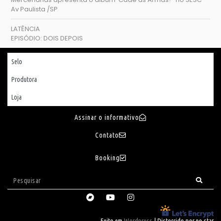
Av Paulista /SP
LATÊNCIA
EPISÓDIO: DOIS DEPOIS
Selo
Produtora
Loja
Assinar o informativo
Contato
Booking