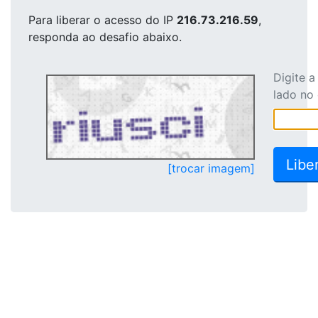
Para liberar o acesso
do IP
216.73.216.59
,
responda ao desafio abaixo.
Digite 
lado no
[trocar imagem]