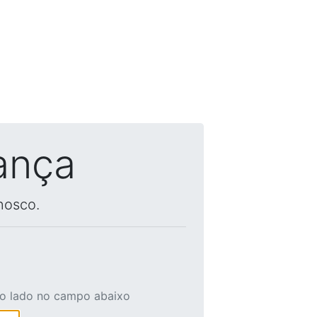
ança
nosco.
ao lado no campo abaixo