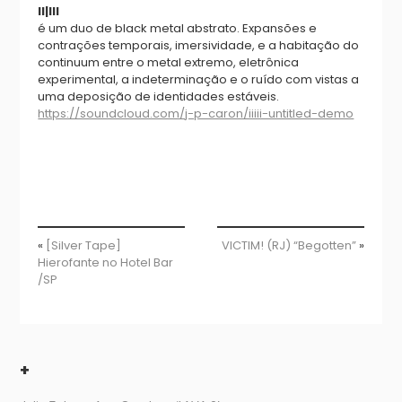
II|III
é um duo de black metal abstrato. Expansões e
contrações temporais, imersividade, e a habitação do
continuum entre o metal extremo, eletrônica
experimental, a indeterminação e o ruído com vistas a
uma deposição de identidades estáveis.
https://soundcloud.com/j-p-caron/iiiii-untitled-demo
«
[Silver Tape]
VICTIM! (RJ) “Begotten”
»
Hierofante no Hotel Bar
/SP
+