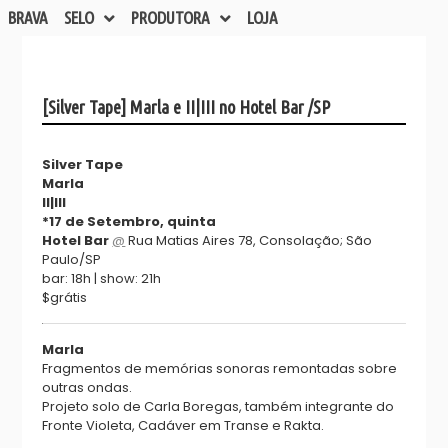
BRAVA
SELO
PRODUTORA
LOJA
[Silver Tape] Marla e II|III no Hotel Bar /SP
Silver Tape
Marla
II|III
*17 de Setembro, quinta
Hotel Bar
@
Rua Matias Aires 78, Consolação; São
Paulo/SP
bar: 18h | show: 21h
$grátis
Marla
Fragmentos de memórias sonoras remontadas sobre
outras ondas.
Projeto solo de Carla Boregas, também integrante do
Fronte Violeta, Cadáver em Transe e Rakta.