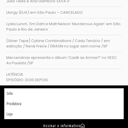
Julia Teles e Ana Gamboa ‘LAVA 0’
Litvrgy (EUA) em São Paulo – CANCELADO
Lydia Lunch, Tim Dahl e Matt Nelson ‘Murderous Again’ em São
Paulo e Rio de Janeiro
[Silver Tape] Cybine Combinations / Cadu Tenório / em
extinção / Renê Freire / DRAGN no lugar sem nome /SP
Mercenárias apresenta o álbum ‘Cadê as Armas?’ no SESC
Av Paulista /SP
LATÊNCIA
EPISÓDIO: DOIS DEPOIS
Selo
Produtora
Loja
Assinar o informativo