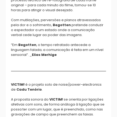
processo técnico de re-fotografia de cada frame
original – para cada minuto do filme, tomou-se 10
horas para atingir o visual desejado.
Com mutilações, perversões e planos atravessados
pela dor e o sofrimento,
Begotten
pretende conduzir
o espectador a um estado onde a comunicação
verbal cede lugar ao poder das imagens.
“Em
Begotten
, o tempo retratado antecede a
linguagem falada; a comunicação é feita em um nível
sensorial”. _
Elias Merhige
VICTIM!
é o projeto solo de noise/power-electronics
de
Cadu Tenório
.
A proposta sonora do
VICTIM!
se orienta por ligações
afetivas com sons, de forma análoga à ligação que se
possa ter com um lugar, que é preenchido, como nas
gravações de campo que preenchem as faixas.