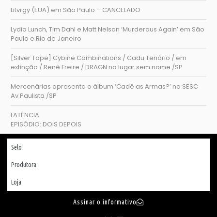
Litvrgy (EUA) em São Paulo – CANCELADO
Lydia Lunch, Tim Dahl e Matt Nelson ‘Murderous Again’ em São
Paulo e Rio de Janeiro
[Silver Tape] Cybine Combinations / Cadu Tenório / em
extinção / Renê Freire / DRAGN no lugar sem nome /SP
Mercenárias apresenta o álbum ‘Cadê as Armas?’ no SESC
Av Paulista /SP
LATÊNCIA
EPISÓDIO: DOIS DEPOIS
Selo
Produtora
Loja
Assinar o informativo