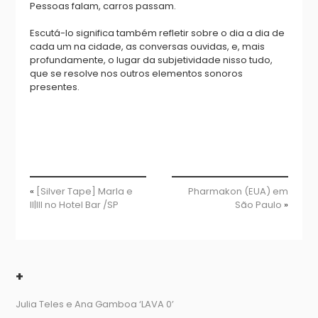
Pessoas falam, carros passam.
Escutá-lo significa também refletir sobre o dia a dia de
cada um na cidade, as conversas ouvidas, e, mais
profundamente, o lugar da subjetividade nisso tudo,
que se resolve nos outros elementos sonoros
presentes.
«
[Silver Tape] Marla e
Pharmakon (EUA) em
II|III no Hotel Bar /SP
São Paulo
»
+
Julia Teles e Ana Gamboa ‘LAVA 0’