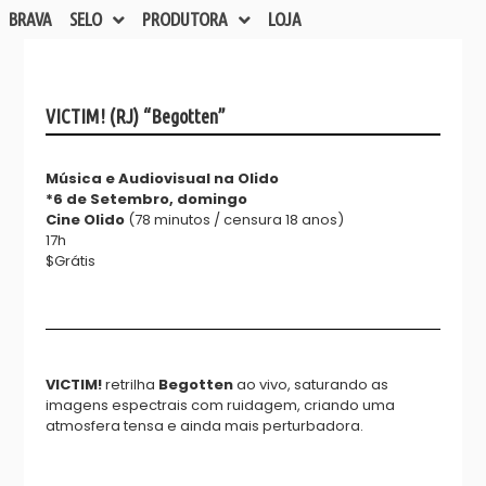
BRAVA
SELO
PRODUTORA
LOJA
VICTIM! (RJ) “Begotten”
Música e Audiovisual na Olido
*6 de Setembro, domingo
Cine Olido
(78 minutos / censura 18 anos)
17h
$Grátis
VICTIM!
retrilha
Begotten
ao vivo, saturando as
imagens espectrais com ruidagem, criando uma
atmosfera tensa e ainda mais perturbadora.